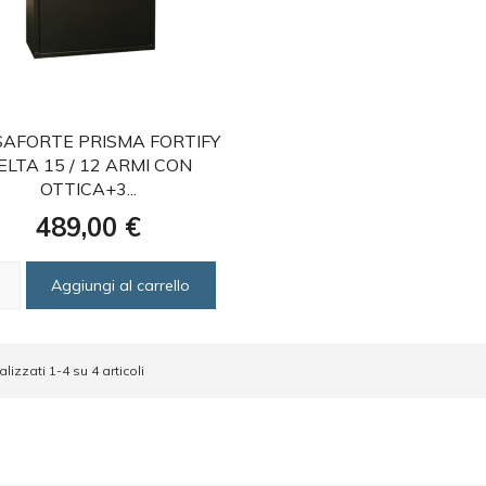
favorite
AFORTE PRISMA FORTIFY
ELTA 15 / 12 ARMI CON
OTTICA+3...
Prezzo
489,00 €
Aggiungi al carrello
alizzati 1-4 su 4 articoli