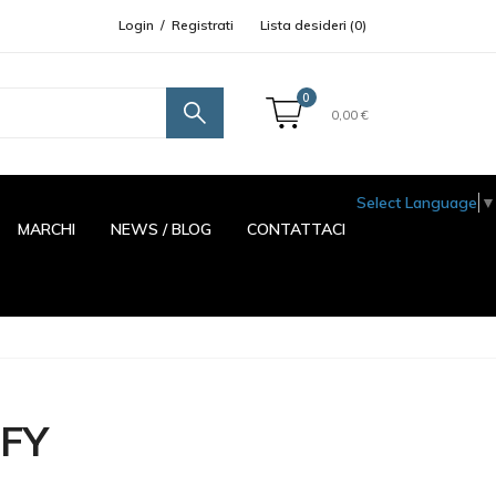
Login
/
Registrati
Lista desideri (
0
)
0
0,00 €
Select Language
▼
MARCHI
NEWS / BLOG
CONTATTACI
IFY