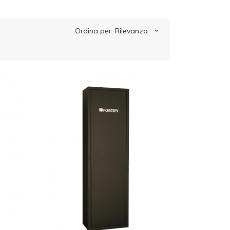
Ordina per:
Rilevanza
keyboard_arrow_down