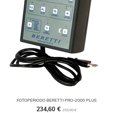
favorite
FOTOPERIODO BERETTI PRO-2000 PLUS
Prezzo
Prezzo
234,60 €
255,00 €