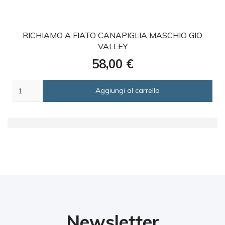
favorite
RICHIAMO A FIATO CANAPIGLIA MASCHIO GIO
VALLEY
Prezzo
58,00 €
Aggiungi al carrello
Newsletter