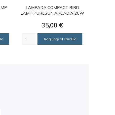
favorite
AMP
LAMPADA COMPACT BIRD
ARCADIA 
LAMP PURESUN ARCADIA 20W
Prezzo
35,00 €
lo
Aggiungi al carrello