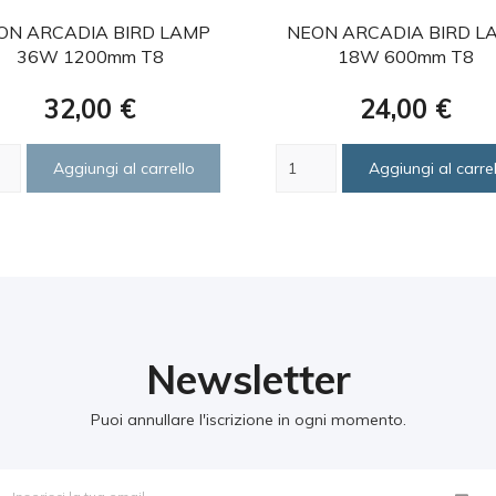
favorite
favorite
ON ARCADIA BIRD LAMP
NEON ARCADIA BIRD L
36W 1200mm T8
18W 600mm T8
Prezzo
Prezzo
32,00 €
24,00 €
Aggiungi al carrello
Aggiungi al carrel
Newsletter
Puoi annullare l'iscrizione in ogni momento.