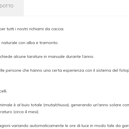
ODOTTO
 tutti i nostri richiami da caccia.
o naturale con alba e tramonto.
richiede alcune tarature in manuale durante l’anno.
uelle persone che hanno una certa esperienza con il sistema del foto
elli.
l'animale è al buio totale (muta/chiusa), generando un'anno solare comp
aturo (circa 4 mesi).
stagioni variando automaticamente le ore di luce in modo tale da gar