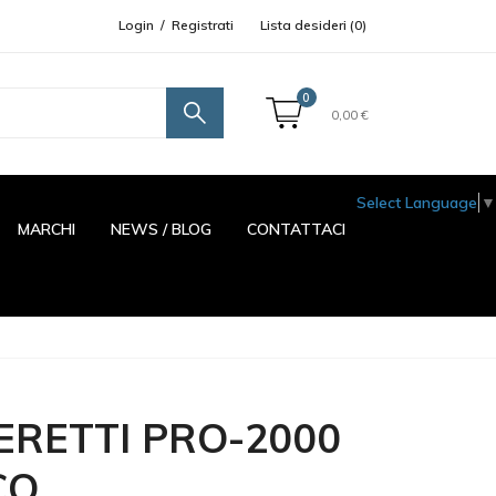
Login
/
Registrati
Lista desideri (
0
)
0
0,00 €
Select Language
▼
MARCHI
NEWS / BLOG
CONTATTACI
ERETTI PRO-2000
CO