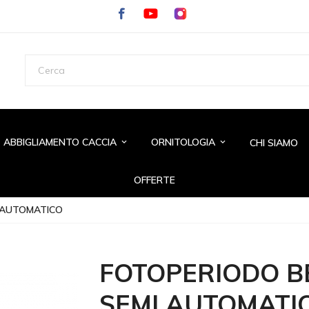
ABBIGLIAMENTO CACCIA
ORNITOLOGIA
CHI SIAMO
keyboard_arrow_down
keyboard_arrow_down
OFFERTE
I AUTOMATICO
FOTOPERIODO B
SEMI AUTOMATI