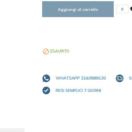
fa
Aggiungi al carrello
0

ESAURITO
WHATSAPP 324/9989130
S
RESI SEMPLICI 7 GIORNI