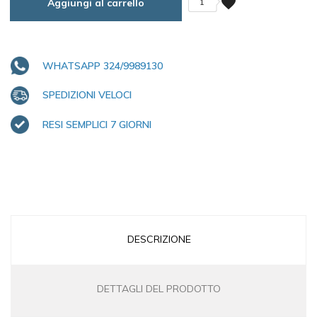
favorite
Aggiungi al carrello
1
WHATSAPP 324/9989130
SPEDIZIONI VELOCI
RESI SEMPLICI 7 GIORNI
DESCRIZIONE
DETTAGLI DEL PRODOTTO