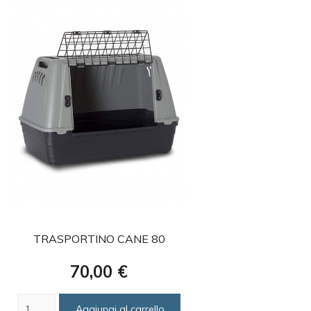
favorite
TRASPORTINO CANE 80
Prezzo
70,00 €
Aggiungi al carrello