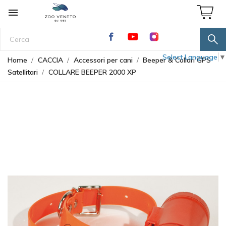

Select Language
▼
Home
CACCIA
Accessori per cani
Beeper & Collari GPS
Satellitari
COLLARE BEEPER 2000 XP