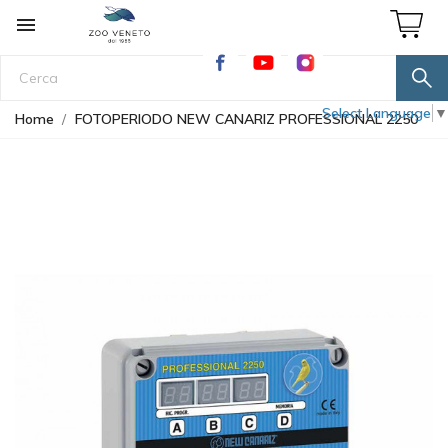

Select Language
▼
Home
FOTOPERIODO NEW CANARIZ PROFESSIONAL 2250