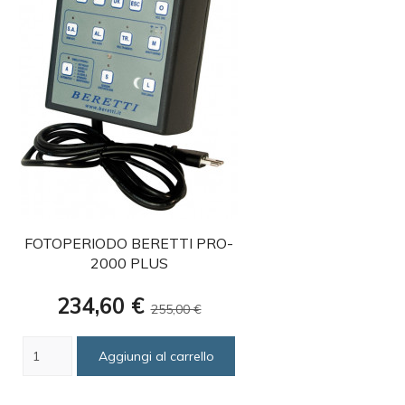
favorite
FOTOPERIODO BERETTI PRO-
2000 PLUS
Prezzo
Prezzo
234,60 €
255,00 €
base
Aggiungi al carrello