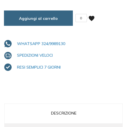
favorite
Aggiungi al carrello
0
WHATSAPP 324/9989130
SPEDIZIONI VELOCI
RESI SEMPLICI 7 GIORNI
DESCRIZIONE