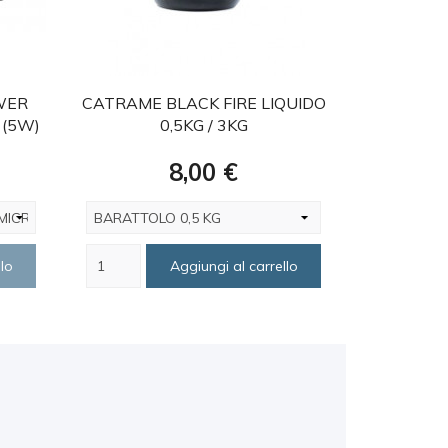
favorite
WER
CATRAME BLACK FIRE LIQUIDO
ATTRATTI
 (5W)
0,5KG / 3KG
IN POL
Prezzo
8,00 €
lo
Aggiungi al carrello