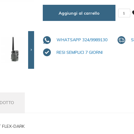
fa
Aggiungi al carrello
1
WHATSAPP 324/9989130
S

RESI SEMPLICI 7 GIORNI
ODOTTO
T FLEX-DARK