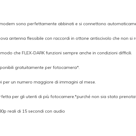
 modem sono perfettamente abbinati e si connettono automaticament
a antenna flessibile con raccordi in ottone antiscivolo che non si
n modo che FLEX-DARK funzioni sempre anche in condizioni difficili.
ponibili gratuitamente per fotocamera*.
vi per un numero maggiore di immagini al mese.
rfetta per gli utenti di più fotocamere.*purché non sia stato pren
0p reali di 15 secondi con audio