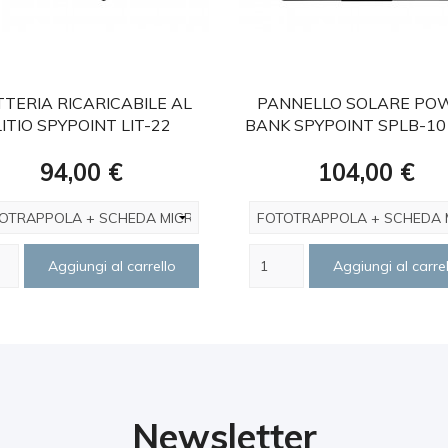
favorite
favorite
TERIA RICARICABILE AL
PANNELLO SOLARE PO
LITIO SPYPOINT LIT-22
BANK SPYPOINT SPLB-10
Prezzo
Prezzo
94,00 €
104,00 €
Aggiungi al carrello
Aggiungi al carrel
Newsletter