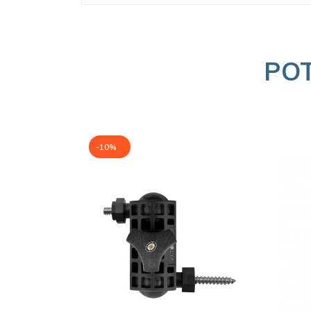
PO
-10%