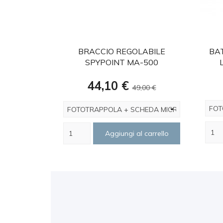
favorite
BRACCIO REGOLABILE
BAT
SPYPOINT MA-500
Prezzo
Prezzo
44,10 €
49,00 €
base
Aggiungi al carrello