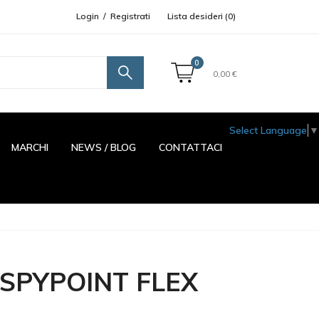
Login
/
Registrati
Lista desideri (
0
)
0
0,00 €
Select Language
▼
MARCHI
NEWS / BLOG
CONTATTACI
SPYPOINT FLEX