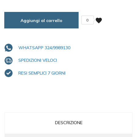
favorite
Aggiungi al carrello
0
WHATSAPP 324/9989130
SPEDIZIONI VELOCI
RESI SEMPLICI 7 GIORNI
DESCRIZIONE