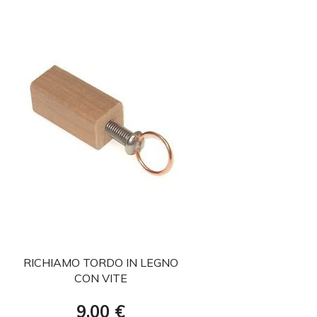
favorite
RICHIAMO TORDO IN LEGNO
CON VITE
Prezzo
9,00 €