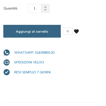
Quantità
favorite
Aggiungi al carrello
0
WHATSAPP 324/9989130
SPEDIZIONI VELOCI
RESI SEMPLICI 7 GIORNI