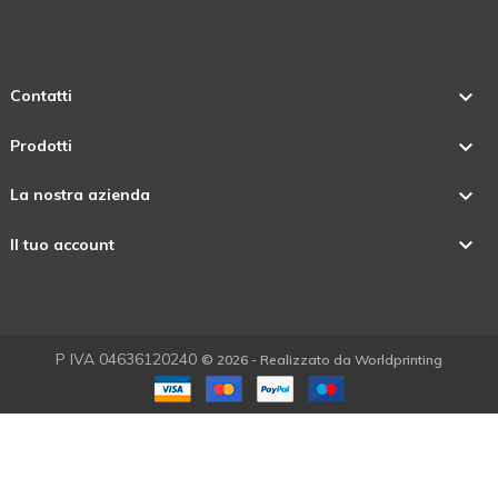

Contatti

Prodotti

La nostra azienda

Il tuo account
P IVA 04636120240
© 2026 - Realizzato da Worldprinting