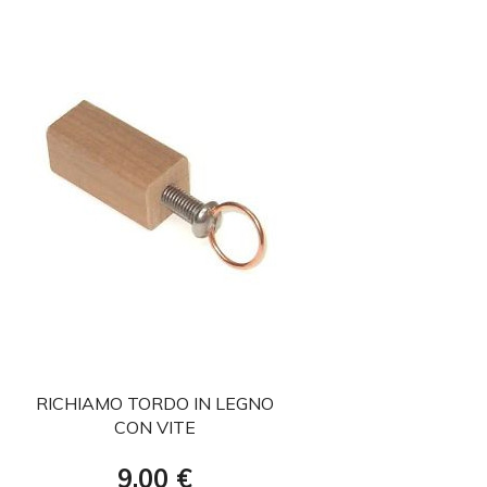
favorite
RICHIAMO TORDO IN LEGNO
CON VITE
Prezzo
9,00 €