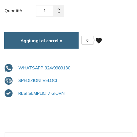
Quantità
favorite
Aggiungi al carrello
0
WHATSAPP 324/9989130
SPEDIZIONI VELOCI
RESI SEMPLICI 7 GIORNI