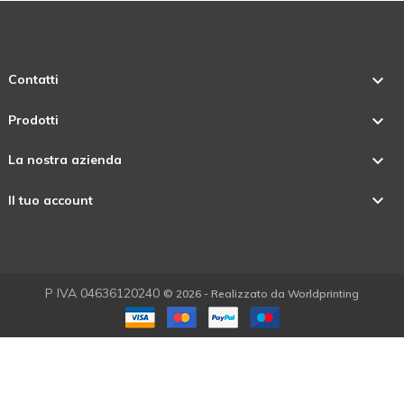

Contatti

Prodotti

La nostra azienda

Il tuo account
P IVA 04636120240
© 2026 - Realizzato da Worldprinting