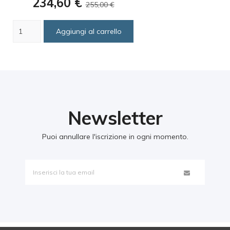
Prezzo
Prezzo
234,60 €
255,00 €
base
Aggiungi al carrello
Newsletter
Puoi annullare l'iscrizione in ogni momento.