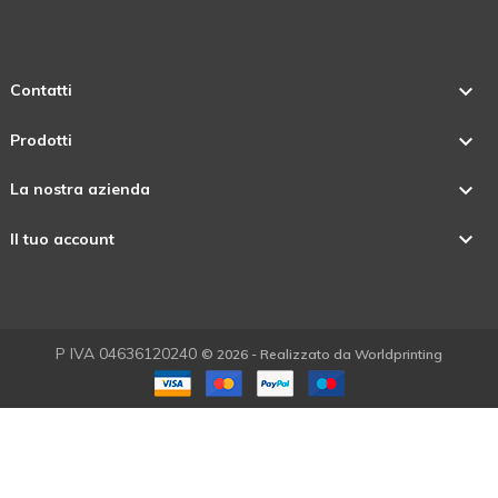

Contatti

Prodotti

La nostra azienda

Il tuo account
P IVA 04636120240
© 2026 - Realizzato da Worldprinting