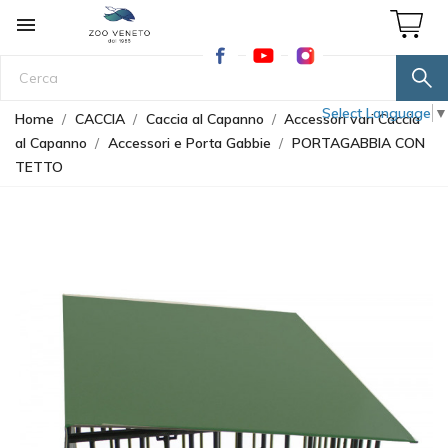

Select Language
▼
Home
CACCIA
Caccia al Capanno
Accessori vari Caccia
al Capanno
Accessori e Porta Gabbie
PORTAGABBIA CON
TETTO