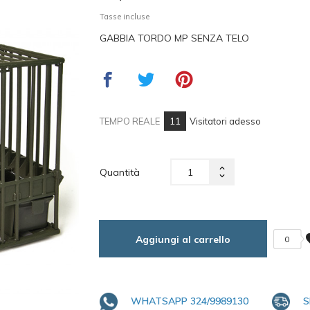
Tasse incluse
GABBIA TORDO MP SENZA TELO
11
TEMPO REALE
Visitatori adesso
Quantità
fa
Aggiungi al carrello
0
WHATSAPP 324/9989130
S