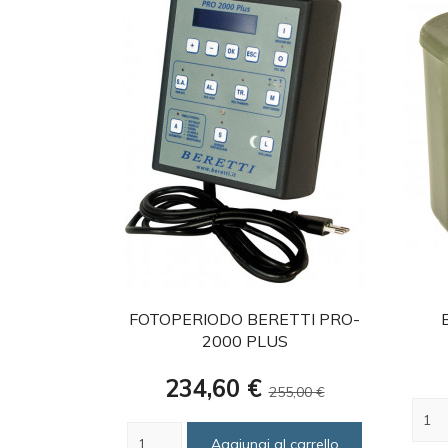
favorite
FOTOPERIODO BERETTI PRO-
2000 PLUS
Prezzo
Prezzo
234,60 €
255,00 €
base
Aggiungi al carrello