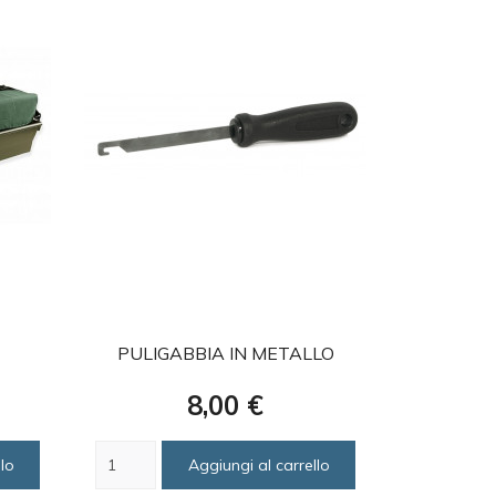
favorite
PULIGABBIA IN METALLO
ARCADIA 
Prezzo
8,00 €
lo
Aggiungi al carrello