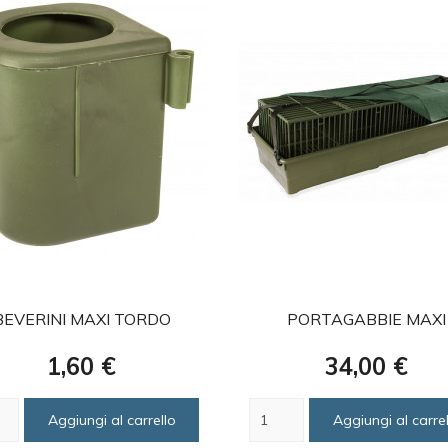
favorite
favorite
BEVERINI MAXI TORDO
PORTAGABBIE MAXI
Prezzo
Prezzo
1,60 €
34,00 €
Aggiungi al carrello
Aggiungi al carrel