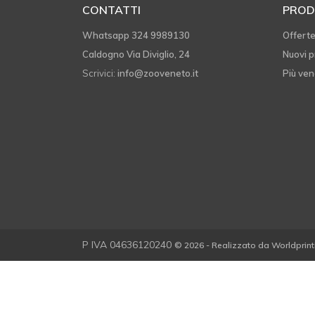
CONTATTI
PROD
Whatsapp 324 9989130
Offert
Caldogno Via Diviglio, 24
Nuovi p
Scrivici:
info@zooveneto.it
Più ven
P IVA 04636120240
© 2026 - Realizzato da Worldprint