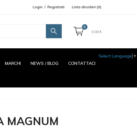
Login
/
Registrati
Lista desideri (
0
)
0
0,00 €
Select Language
▼
MARCHI
NEWS / BLOG
CONTATTACI
IA MAGNUM