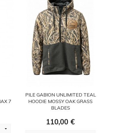
favorite
PILE GABION UNLIMITED TEAL
FELPA
AX 7
HOODIE MOSSY OAK GRASS
UNLIMITE
BLADES
Prezzo
110,00 €