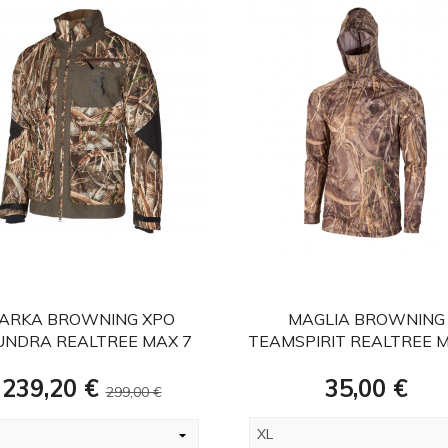
favorite
favorite
ARKA BROWNING XPO
MAGLIA BROWNING
UNDRA REALTREE MAX 7
TEAMSPIRIT REALTREE M
Prezzo
Prezzo
Prezzo
239,20 €
35,00 €
299,00 €
base