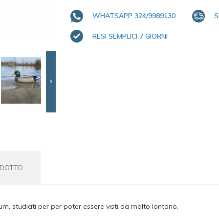
WHATSAPP 324/9989130
S
RESI SEMPLICI 7 GIORNI

ODOTTO
, studiati per per poter essere visti da molto lontano.