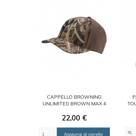
favorite
CAPPELLO BROWNING
P
UNLIMITED BROWN MAX 4
TO
Prezzo
22,00 €
Aggiungi al carrello