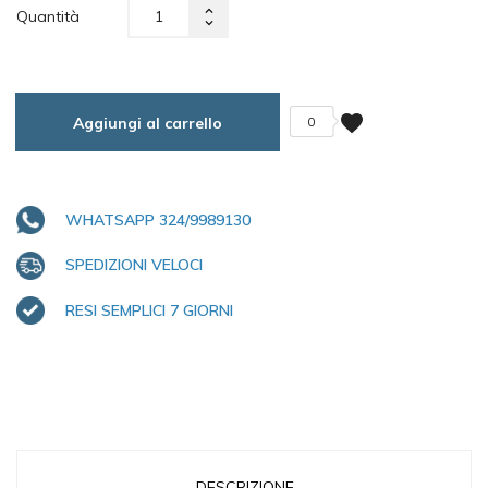
Quantità
favorite
Aggiungi al carrello
0
WHATSAPP 324/9989130
SPEDIZIONI VELOCI
RESI SEMPLICI 7 GIORNI
DESCRIZIONE