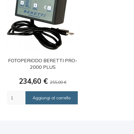
favorite
FOTOPERIODO BERETTI PRO-
2000 PLUS
Prezzo
Prezzo
234,60 €
255,00 €
base
Aggiungi al carrello