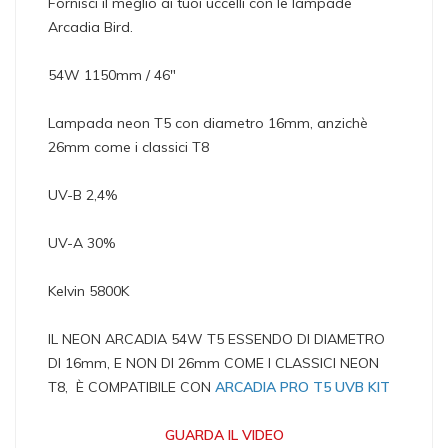
Fornisci il meglio ai tuoi uccelli con le lampade
Arcadia Bird.
54W 1150mm / 46″
Lampada neon T5 con diametro 16mm, anzichè
26mm come i classici T8
UV-B 2,4%
UV-A 30%
Kelvin 5800K
IL NEON ARCADIA 54W T5 ESSENDO DI DIAMETRO
DI 16mm, E NON DI 26mm COME I CLASSICI NEON
T8, È COMPATIBILE CON
ARCADIA PRO T5 UVB KIT
GUARDA IL VIDEO